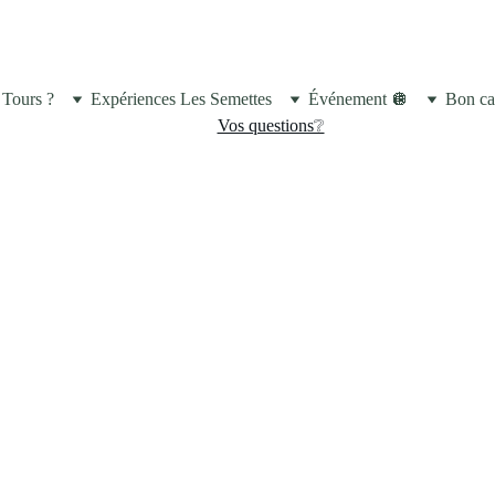
NNE NOUVELLE : NOS SALLES SONT CLIMATISÉE
 Tours ?
Expériences Les Semettes
Événement 🪩
Bon ca
Vos questions❔
runch ?
i au dimanche de 10h à 14h.