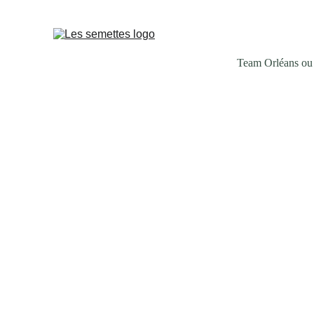
BO
Team Orléans ou
Horaires & renseignements
Quels sont les horaires du b
Notre brunch est disponible du mercred