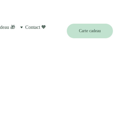
S 
❄️
deau 🎁
Contact 🧡
Carte cadeau