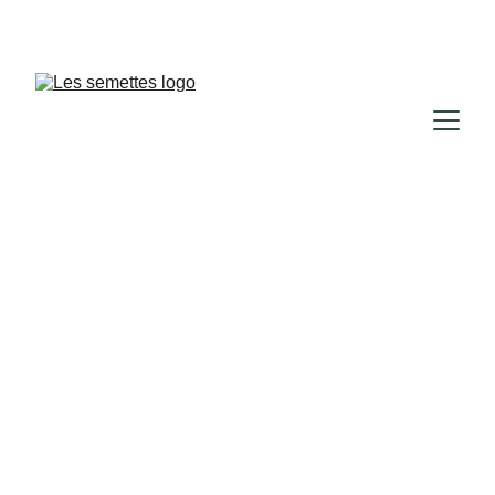
BONNE NOUVELLE : NOS SALLES SONT 
CLIMATISÉES 
❄️
BIENVENUE CHEZ 
Les Semettes
Tours